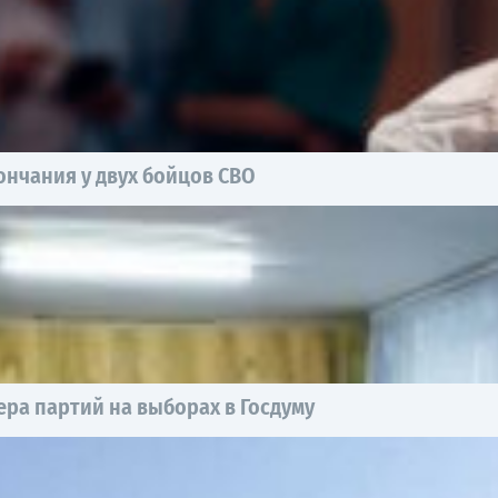
нчания у двух бойцов СВО
ра партий на выборах в Госдуму