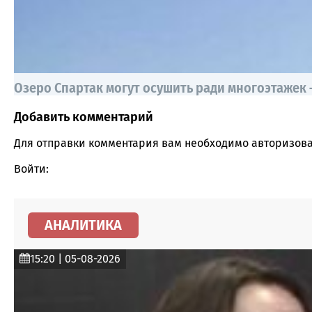
Озеро Спартак могут осушить ради многоэтажек
Добавить комментарий
Comment section
Для отправки комментария вам необходимо
авторизова
Войти:
АНАЛИТИКА
15:20 | 05-08-2026