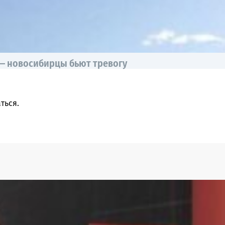
 — новосибирцы бьют тревогу
ться
.