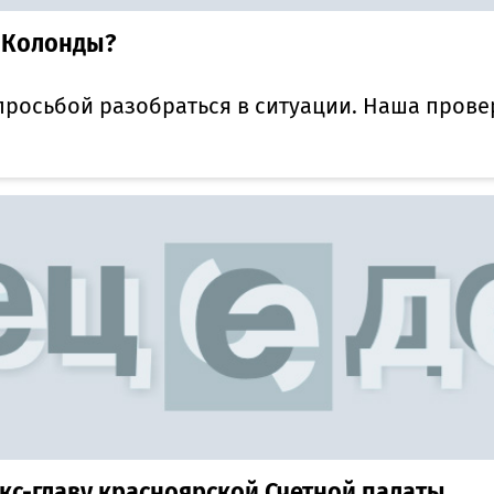
я Колонды?
росьбой разобраться в ситуации. Наша прове
экс-главу красноярской Счетной палаты