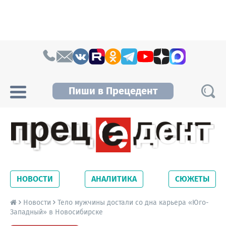
Skip to content
Пиши в Прецедент
Прецедент TV
Самые актуальные новости Новосибирска и
Новосибирской области. Читайте свежие
НОВОСТИ
АНАЛИТИКА
СЮЖЕТЫ
новости на сайте сетевого издания
Precedent.
Новости
Тело мужчины достали со дна карьера «Юго-
Западный» в Новосибирске