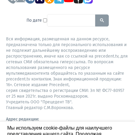
To search this site, enter a sear
По дате
Вся информация, размещенная на данном ресурсе,
предназначена только для персонального использования и
не подлежит дальнейшему воспроизведению или
распространению, иначе как со ссылкой на precedent.tv, для
сетевых СМИ обязательна гиперссылка. По вопросам
использования размещенного на ресурсе
мультимедиаконтента обращайтесь по указанным на сайте
precedent.tv контактам. Знак информационной продукции:
16+. Сетевое издание Precedent,
серия свидетельства о регистрации СМИ: Эл № ФС77-80957
от 25 мая 2021г. выдано Роскомнадзором.
Учредитель ООО "Прецедент ТВ".
Главный редактор С.М.Воронкова.
Адрес редакции:
Советская, 52, 4 этаж, офис 401
Мы используем cookie-файлы для наилучшего
630087,
представления нашего сайта. Продолжая
Новосибирск