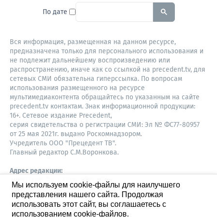
To search this site, enter a sear
По дате
Вся информация, размещенная на данном ресурсе,
предназначена только для персонального использования и
не подлежит дальнейшему воспроизведению или
распространению, иначе как со ссылкой на precedent.tv, для
сетевых СМИ обязательна гиперссылка. По вопросам
использования размещенного на ресурсе
мультимедиаконтента обращайтесь по указанным на сайте
precedent.tv контактам. Знак информационной продукции:
16+. Сетевое издание Precedent,
серия свидетельства о регистрации СМИ: Эл № ФС77-80957
от 25 мая 2021г. выдано Роскомнадзором.
Учредитель ООО "Прецедент ТВ".
Главный редактор С.М.Воронкова.
Адрес редакции:
Советская, 52, 4 этаж, офис 401
Мы используем cookie-файлы для наилучшего
630087,
представления нашего сайта. Продолжая
Новосибирск
8-960-779-12-96,
использовать этот сайт, вы соглашаетесь с
S.Voronkova@precedent.tv
использованием cookie-файлов.