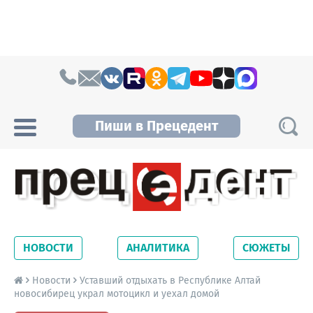
Skip to content
Пиши в Прецедент
Прецедент TV
Самые актуальные новости Новосибирска и
Новосибирской области. Читайте свежие
НОВОСТИ
АНАЛИТИКА
СЮЖЕТЫ
новости на сайте сетевого издания
Precedent.
Новости
Уставший отдыхать в Республике Алтай
новосибирец украл мотоцикл и уехал домой