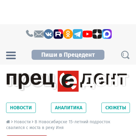
Skip to content
Пиши в Прецедент
Прецедент TV
Самые актуальные новости Новосибирска и
Новосибирской области. Читайте свежие
НОВОСТИ
АНАЛИТИКА
СЮЖЕТЫ
новости на сайте сетевого издания
Precedent.
Новости
В Новосибирске 15-летний подросток
свалился с моста в реку Иня