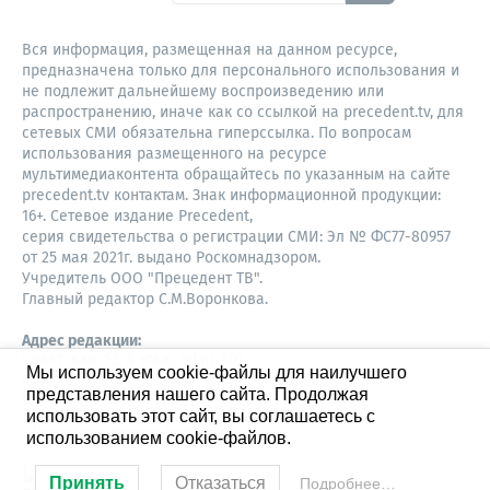
Вся информация, размещенная на данном ресурсе,
предназначена только для персонального использования и
не подлежит дальнейшему воспроизведению или
распространению, иначе как со ссылкой на precedent.tv, для
сетевых СМИ обязательна гиперссылка. По вопросам
использования размещенного на ресурсе
мультимедиаконтента обращайтесь по указанным на сайте
precedent.tv контактам. Знак информационной продукции:
16+. Сетевое издание Precedent,
серия свидетельства о регистрации СМИ: Эл № ФС77-80957
от 25 мая 2021г. выдано Роскомнадзором.
Учредитель ООО "Прецедент ТВ".
Главный редактор С.М.Воронкова.
Адрес редакции:
Советская, 52, 4 этаж, офис 401
Мы используем cookie-файлы для наилучшего
630087,
представления нашего сайта. Продолжая
Новосибирск
8-960-779-12-96,
использовать этот сайт, вы соглашаетесь с
S.Voronkova@precedent.tv
использованием cookie-файлов.
Принять
Отказаться
Подробнее…