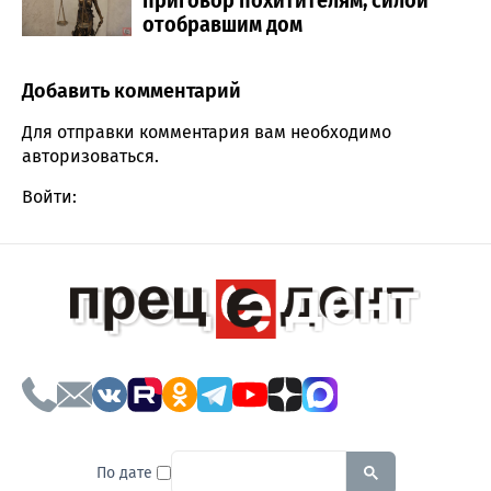
отобравшим дом
Добавить комментарий
Comment section
Для отправки комментария вам необходимо
авторизоваться
.
Войти:
To search this site, enter a sear
По дате