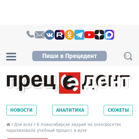
Skip to content
Пиши в Прецедент
Прецедент TV
Самые актуальные новости Новосибирска и
Новосибирской области. Читайте свежие
НОВОСТИ
АНАЛИТИКА
СЮЖЕТЫ
новости на сайте сетевого издания
Precedent.
Для всех
В Новосибирске авария на электросетях
парализовала учебный процесс в вузе