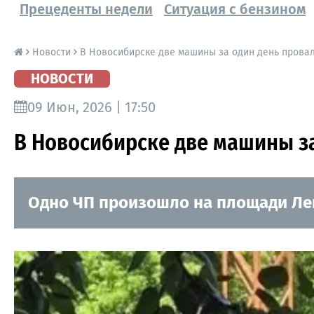
Прецеденты недели
Ситуация с бензином
Новости
В Новосибирске две машины за один день прова
НОВОСТИ
09 Июн, 2026 | 17:50
В Новосибирске две машины з
Одно ЧП произошло на площади Лен