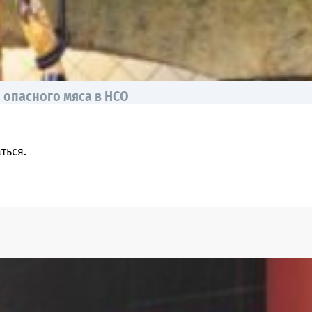
 опасного мяса в НСО
ться
.