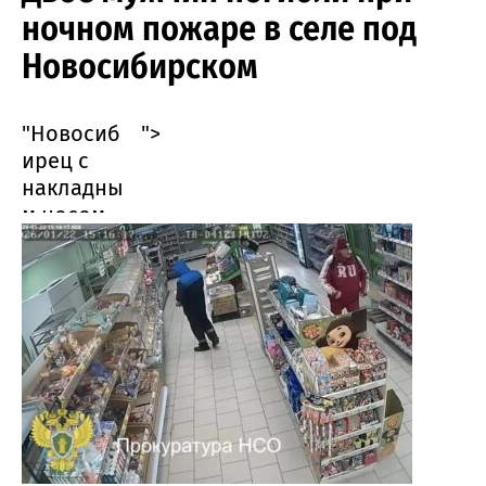
ночном пожаре в селе под
Новосибирском
"Новосиб
">
ирец с
накладны
м носом
воровал
продукты
в
магазинах
города