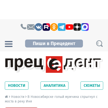
Skip to content
Пиши в Прецедент
Прецедент TV
Самые актуальные новости Новосибирска и
Новосибирской области. Читайте свежие
НОВОСТИ
АНАЛИТИКА
СЮЖЕТЫ
новости на сайте сетевого издания
Precedent.
Новости
В Новосибирске голый мужчина спрыгнул с
моста в реку Иня