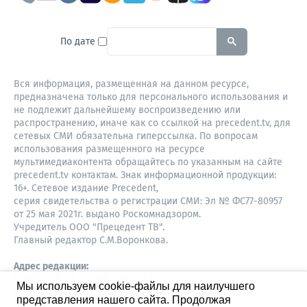
To search this site, enter a sear
По дате
Вся информация, размещенная на данном ресурсе,
предназначена только для персонального использования и
не подлежит дальнейшему воспроизведению или
распространению, иначе как со ссылкой на precedent.tv, для
сетевых СМИ обязательна гиперссылка. По вопросам
использования размещенного на ресурсе
мультимедиаконтента обращайтесь по указанным на сайте
precedent.tv контактам. Знак информационной продукции:
16+. Сетевое издание Precedent,
серия свидетельства о регистрации СМИ: Эл № ФС77-80957
от 25 мая 2021г. выдано Роскомнадзором.
Учредитель ООО "Прецедент ТВ".
Главный редактор С.М.Воронкова.
Адрес редакции:
Советская, 52, 4 этаж, офис 401
Мы используем cookie-файлы для наилучшего
630087,
представления нашего сайта. Продолжая
Новосибирск