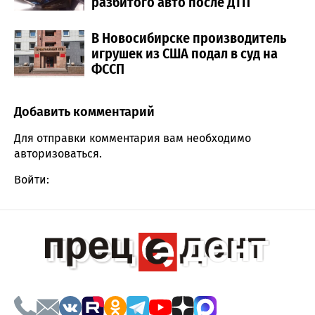
разбитого авто после ДТП
В Новосибирске производитель
игрушек из США подал в суд на
ФССП
Добавить комментарий
Comment section
Для отправки комментария вам необходимо
авторизоваться
.
Войти: