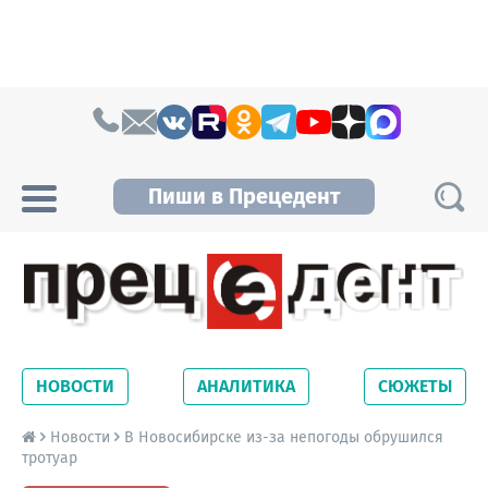
Skip to content
Пиши в Прецедент
Прецедент TV
Самые актуальные новости Новосибирска и
Новосибирской области. Читайте свежие
НОВОСТИ
АНАЛИТИКА
СЮЖЕТЫ
новости на сайте сетевого издания
Precedent.
Новости
В Новосибирске из-за непогоды обрушился
тротуар