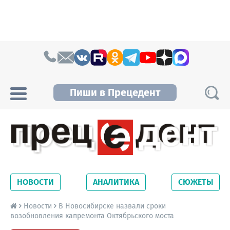
Skip to content
Пиши в Прецедент
Прецедент TV
Самые актуальные новости Новосибирска и
Новосибирской области. Читайте свежие
НОВОСТИ
АНАЛИТИКА
СЮЖЕТЫ
новости на сайте сетевого издания
Precedent.
Новости
В Новосибирске назвали сроки
возобновления капремонта Октябрьского моста