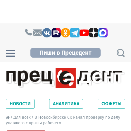
Skip to content
Пиши в Прецедент
Прецедент TV
Самые актуальные новости Новосибирска и
Новосибирской области. Читайте свежие
НОВОСТИ
АНАЛИТИКА
СЮЖЕТЫ
новости на сайте сетевого издания
Precedent.
Для всех
В Новосибирске СК начал проверку по делу
упавшего с крыши рабочего