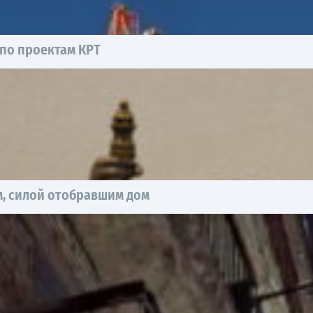
 по проектам КРТ
, силой отобравшим дом