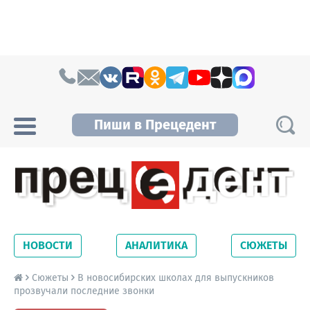
Skip to content
Пиши в Прецедент
Прецедент TV
Самые актуальные новости Новосибирска и
Новосибирской области. Читайте свежие
НОВОСТИ
АНАЛИТИКА
СЮЖЕТЫ
новости на сайте сетевого издания
Precedent.
Сюжеты
В новосибирских школах для выпускников
прозвучали последние звонки