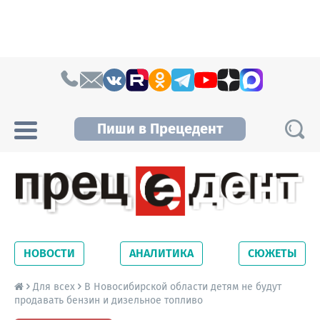
Skip to content
Пиши в Прецедент
Прецедент TV
Самые актуальные новости Новосибирска и
Новосибирской области. Читайте свежие
НОВОСТИ
АНАЛИТИКА
СЮЖЕТЫ
новости на сайте сетевого издания
Precedent.
Для всех
В Новосибирской области детям не будут
продавать бензин и дизельное топливо