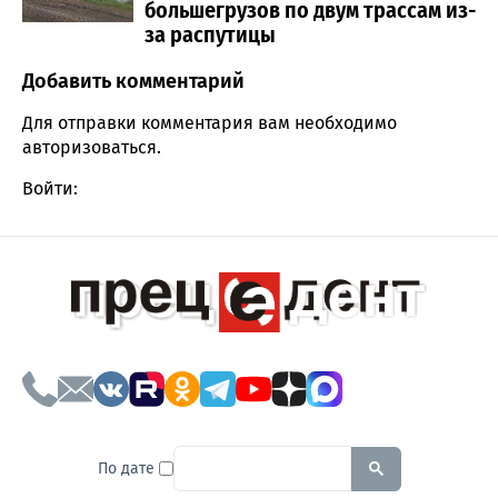
большегрузов по двум трассам из-
за распутицы
Добавить комментарий
Comment section
Для отправки комментария вам необходимо
авторизоваться
.
Войти:
To search this site, enter a sear
По дате