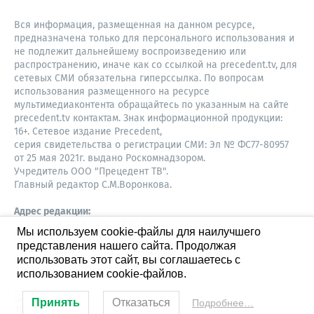
Вся информация, размещенная на данном ресурсе,
предназначена только для персонального использования и
не подлежит дальнейшему воспроизведению или
распространению, иначе как со ссылкой на precedent.tv, для
сетевых СМИ обязательна гиперссылка. По вопросам
использования размещенного на ресурсе
мультимедиаконтента обращайтесь по указанным на сайте
precedent.tv контактам. Знак информационной продукции:
16+. Сетевое издание Precedent,
серия свидетельства о регистрации СМИ: Эл № ФС77-80957
от 25 мая 2021г. выдано Роскомнадзором.
Учредитель ООО "Прецедент ТВ".
Главный редактор С.М.Воронкова.
Адрес редакции:
Советская, 52, 4 этаж, офис 401
Мы используем cookie-файлы для наилучшего
630087,
представления нашего сайта. Продолжая
Новосибирск
8-960-779-12-96,
использовать этот сайт, вы соглашаетесь с
S.Voronkova@precedent.tv
использованием cookie-файлов.
Принять
Отказаться
Подробнее…