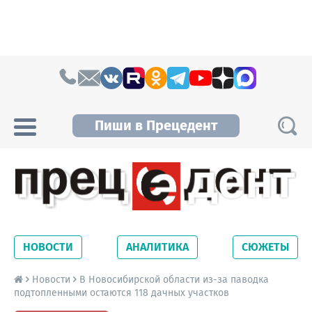
Skip to content
Пиши в Прецедент
Прецедент TV
Самые актуальные новости Новосибирска и
Новосибирской области. Читайте свежие
НОВОСТИ
АНАЛИТИКА
СЮЖЕТЫ
новости на сайте сетевого издания
Precedent.
Новости
В Новосибирской области из-за паводка
подтопленными остаются 118 дачных участков