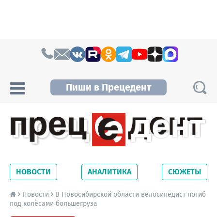
Skip to content
Пиши в Прецедент
Прецедент TV
Самые актуальные новости Новосибирска и
Новосибирской области. Читайте свежие
НОВОСТИ
АНАЛИТИКА
СЮЖЕТЫ
новости на сайте сетевого издания
Precedent.
Новости
В Новосибирской области велосипедист погиб
под колёсами большегруза