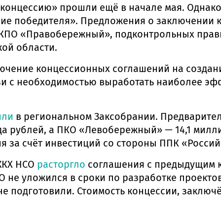
концессию» прошли ещё в начале мая. Однако 
ние победителя». Предложения о заключении 
ПО «Правобережный», подконтрольных правит
ой области.
ючение концессионных соглашений на создан
вязи с необходимостью выработать наиболее 
или
в региональном Заксобрании. Предварител
а рублей, а ПКО «Левобережный» — 14,1 милли
 за счёт инвестиций со стороны ППК «Россий
нЖКХ НСО
расторгло
соглашения с предыдущим к
 не уложился в сроки по разработке проектов
е подготовили. Стоимость концессии, заключён