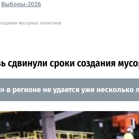
Выборы-2026
создания мусорных полигонов
ь сдвинули сроки создания мус
в регионе не удается уже несколько л