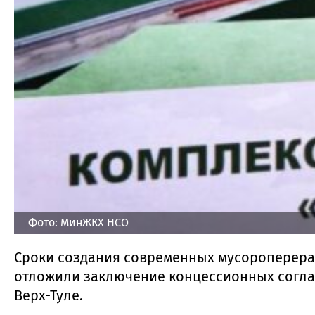
Фото: МинЖКХ НСО
Сроки создания современных мусороперера
отложили заключение концессионных согла
Верх-Туле.