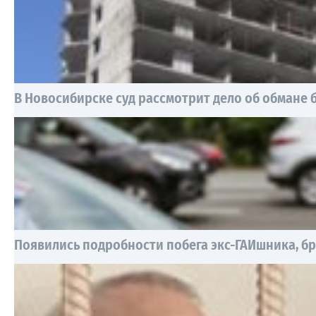
В Новосибирске суд рассмотрит дело об обмане 
Появились подробности побега экс-ГАИшника, б