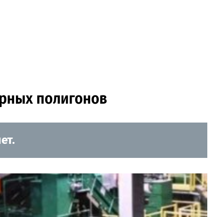
орных полигонов
ет.