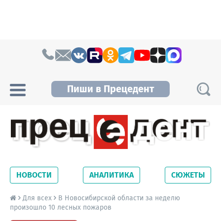
Skip to content
Пиши в Прецедент
Прецедент TV
Самые актуальные новости Новосибирска и
Новосибирской области. Читайте свежие
НОВОСТИ
АНАЛИТИКА
СЮЖЕТЫ
новости на сайте сетевого издания
Precedent.
Для всех
В Новосибирской области за неделю
произошло 10 лесных пожаров