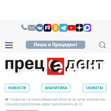
Skip to content
Пиши в Прецедент
Прецедент TV
Самые актуальные новости Новосибирска и
Новосибирской области. Читайте свежие
НОВОСТИ
АНАЛИТИКА
СЮЖЕТЫ
новости на сайте сетевого издания
Precedent.
Новости
В Новосибирской области за сутки количество
случаев подтопления дорог увеличилось до 72