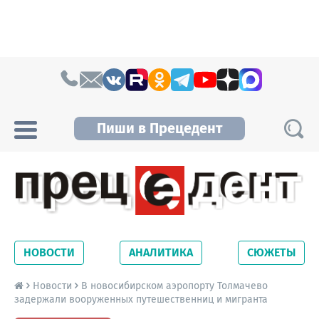
Skip to content
Пиши в Прецедент
Прецедент TV
Самые актуальные новости Новосибирска и
Новосибирской области. Читайте свежие
НОВОСТИ
АНАЛИТИКА
СЮЖЕТЫ
новости на сайте сетевого издания
Precedent.
Новости
В новосибирском аэропорту Толмачево
задержали вооруженных путешественниц и мигранта