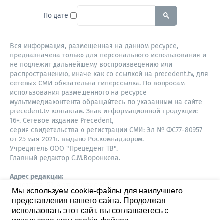
To search this site, enter a sear
По дате
Вся информация, размещенная на данном ресурсе,
предназначена только для персонального использования и
не подлежит дальнейшему воспроизведению или
распространению, иначе как со ссылкой на precedent.tv, для
сетевых СМИ обязательна гиперссылка. По вопросам
использования размещенного на ресурсе
мультимедиаконтента обращайтесь по указанным на сайте
precedent.tv контактам. Знак информационной продукции:
16+. Сетевое издание Precedent,
серия свидетельства о регистрации СМИ: Эл № ФС77-80957
от 25 мая 2021г. выдано Роскомнадзором.
Учредитель ООО "Прецедент ТВ".
Главный редактор С.М.Воронкова.
Адрес редакции:
Советская, 52, 4 этаж, офис 401
Мы используем cookie-файлы для наилучшего
630087,
представления нашего сайта. Продолжая
Новосибирск
8-960-779-12-96,
использовать этот сайт, вы соглашаетесь с
S.Voronkova@precedent.tv