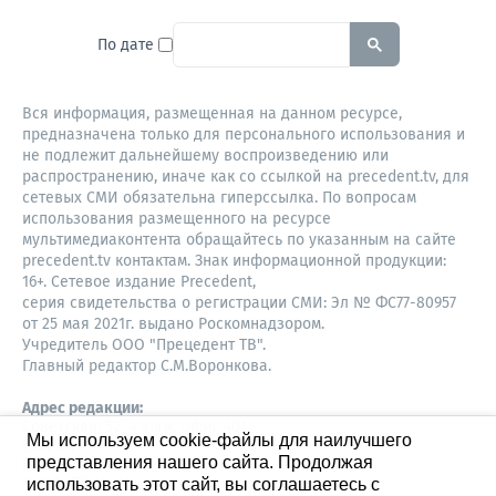
To search this site, enter a sear
По дате
Вся информация, размещенная на данном ресурсе,
предназначена только для персонального использования и
не подлежит дальнейшему воспроизведению или
распространению, иначе как со ссылкой на precedent.tv, для
сетевых СМИ обязательна гиперссылка. По вопросам
использования размещенного на ресурсе
мультимедиаконтента обращайтесь по указанным на сайте
precedent.tv контактам. Знак информационной продукции:
16+. Сетевое издание Precedent,
серия свидетельства о регистрации СМИ: Эл № ФС77-80957
от 25 мая 2021г. выдано Роскомнадзором.
Учредитель ООО "Прецедент ТВ".
Главный редактор С.М.Воронкова.
Адрес редакции:
Советская, 52, 4 этаж, офис 401
Мы используем cookie-файлы для наилучшего
630087,
представления нашего сайта. Продолжая
Новосибирск
8-960-779-12-96,
использовать этот сайт, вы соглашаетесь с