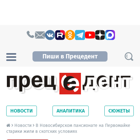
Skip to content
Пиши в Прецедент
Прецедент TV
Самые актуальные новости Новосибирска и
Новосибирской области. Читайте свежие
НОВОСТИ
АНАЛИТИКА
СЮЖЕТЫ
новости на сайте сетевого издания
Precedent.
Новости
В Новосибирском пансионате на Первомайке
старики жили в скотских условиях