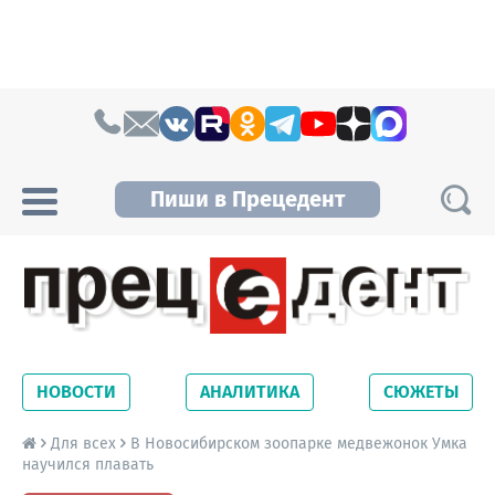
Skip to content
Пиши в Прецедент
Прецедент TV
Самые актуальные новости Новосибирска и
Новосибирской области. Читайте свежие
НОВОСТИ
АНАЛИТИКА
СЮЖЕТЫ
новости на сайте сетевого издания
Precedent.
Для всех
В Новосибирском зоопарке медвежонок Умка
научился плавать