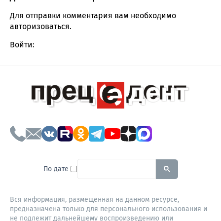
Comment section
Для отправки комментария вам необходимо
авторизоваться
.
Войти:
To search this site, enter a sear
По дате
Вся информация, размещенная на данном ресурсе,
предназначена только для персонального использования и
не подлежит дальнейшему воспроизведению или