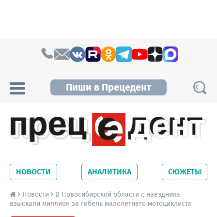
Skip to content
Пиши в Прецедент
Прецедент TV
Самые актуальные новости Новосибирска и
Новосибирской области. Читайте свежие
НОВОСТИ
АНАЛИТИКА
СЮЖЕТЫ
новости на сайте сетевого издания
Precedent.
Новости
В Новосибирской области с наездника
взыскали миллион за гибель малолетнего мотоциклиста