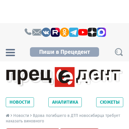
Skip to content
Пиши в Прецедент
Прецедент TV
Самые актуальные новости Новосибирска и
Новосибирской области. Читайте свежие
НОВОСТИ
АНАЛИТИКА
СЮЖЕТЫ
новости на сайте сетевого издания
Precedent.
Новости
Вдова погибшего в ДТП новосибирца требует
наказать виновного