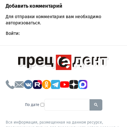
Добавить комментарий
Comment section
Для отправки комментария вам необходимо
авторизоваться
.
Войти:
To search this site, enter a sear
По дате
Вся информация, размещенная на данном ресурсе,