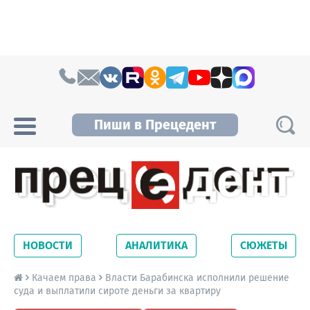
Skip to content
Пиши в Прецедент
Прецедент TV
Самые актуальные новости Новосибирска и
Новосибирской области. Читайте свежие
НОВОСТИ
АНАЛИТИКА
СЮЖЕТЫ
новости на сайте сетевого издания
Precedent.
Качаем права
Власти Барабинска исполнили решение
суда и выплатили сироте деньги за квартиру