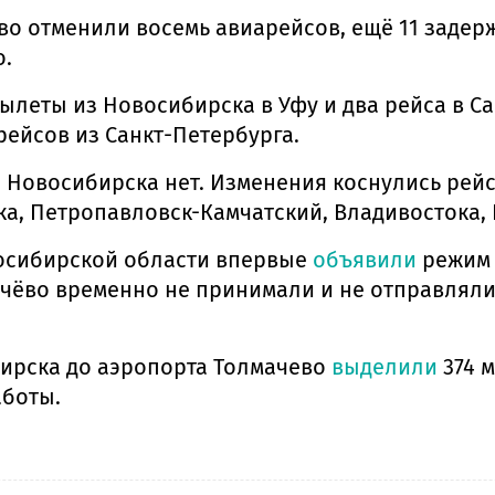
о отменили восемь авиарейсов, ещё 11 задерж
о.
леты из Новосибирска в Уфу и два рейса в Са
 рейсов из Санкт-Петербурга.
 Новосибирска нет. Изменения коснулись рейс
а, Петропавловск-Камчатский, Владивостока, 
восибирской области впервые
объявили
режим 
лмачёво временно не принимали и не отправлял
бирска до аэропорта Толмачево
выделили
374 
аботы.