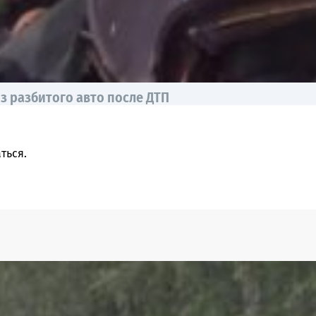
з разбитого авто после ДТП
ться
.