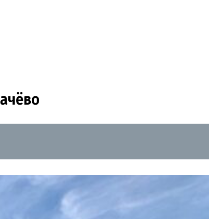
мачёво