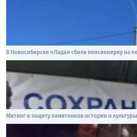
В Новосибирске «Лада» сбила пенсионерку на 
Митинг в защиту памятников истории и культур