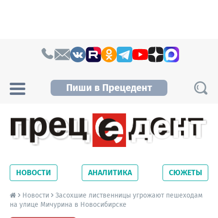
Skip to content
Пиши в Прецедент
Прецедент TV
Самые актуальные новости Новосибирска и
Новосибирской области. Читайте свежие
НОВОСТИ
АНАЛИТИКА
СЮЖЕТЫ
новости на сайте сетевого издания
Precedent.
Новости
Засохшие лиственницы угрожают пешеходам
на улице Мичурина в Новосибирске