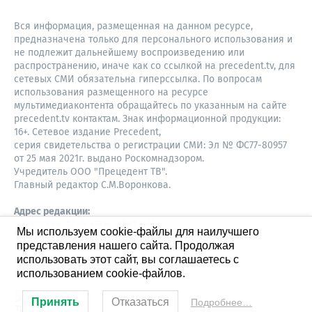
Вся информация, размещенная на данном ресурсе,
предназначена только для персонального использования и
не подлежит дальнейшему воспроизведению или
распространению, иначе как со ссылкой на precedent.tv, для
сетевых СМИ обязательна гиперссылка. По вопросам
использования размещенного на ресурсе
мультимедиаконтента обращайтесь по указанным на сайте
precedent.tv контактам. Знак информационной продукции:
16+. Сетевое издание Precedent,
серия свидетельства о регистрации СМИ: Эл № ФС77-80957
от 25 мая 2021г. выдано Роскомнадзором.
Учредитель ООО "Прецедент ТВ".
Главный редактор С.М.Воронкова.
Адрес редакции:
Советская, 52, 4 этаж, офис 401
Мы используем cookie-файлы для наилучшего
630087,
представления нашего сайта. Продолжая
Новосибирск
8-960-779-12-96,
использовать этот сайт, вы соглашаетесь с
S.Voronkova@precedent.tv
использованием cookie-файлов.
Принять
Отказаться
Подробнее…