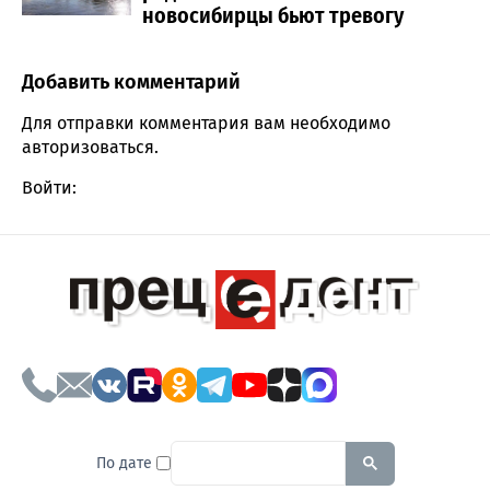
новосибирцы бьют тревогу
Добавить комментарий
Comment section
Для отправки комментария вам необходимо
авторизоваться
.
Войти:
To search this site, enter a sear
По дате