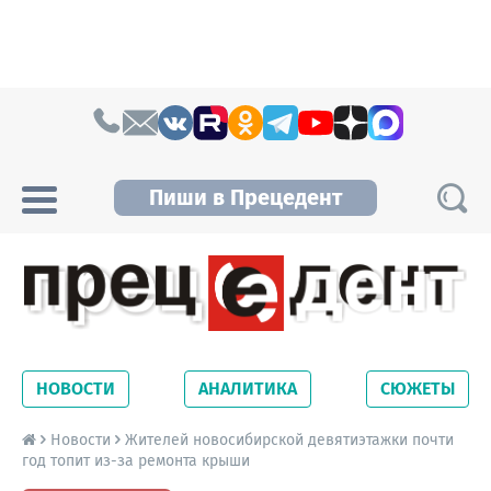
Skip to content
Пиши в Прецедент
Прецедент TV
Самые актуальные новости Новосибирска и
Новосибирской области. Читайте свежие
НОВОСТИ
АНАЛИТИКА
СЮЖЕТЫ
новости на сайте сетевого издания
Precedent.
Новости
Жителей новосибирской девятиэтажки почти
год топит из-за ремонта крыши