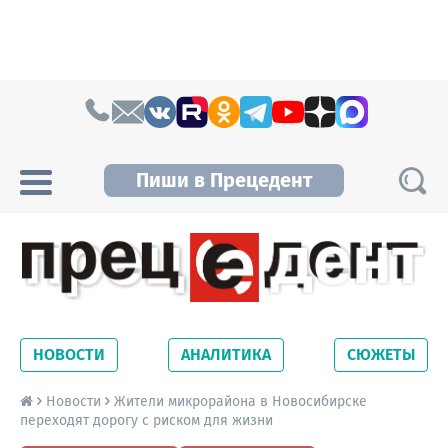
Skip to content
Пиши в Прецедент
Прецедент TV
Самые актуальные новости Новосибирска и
Новосибирской области. Читайте свежие
НОВОСТИ
АНАЛИТИКА
СЮЖЕТЫ
новости на сайте сетевого издания
Precedent.
Новости
Жители микрорайона в Новосибирске
переходят дорогу с риском для жизни