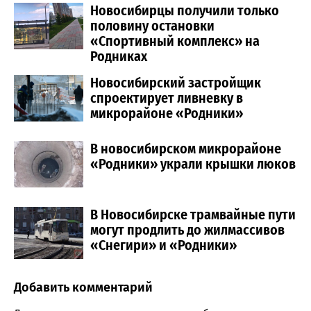
Новосибирцы получили только
половину остановки
«Спортивный комплекс» на
Родниках
Новосибирский застройщик
спроектирует ливневку в
микрорайоне «Родники»
В новосибирском микрорайоне
«Родники» украли крышки люков
В Новосибирске трамвайные пути
могут продлить до жилмассивов
«Снегири» и «Родники»
Добавить комментарий
Comment section