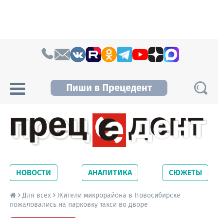
Skip to content
Пиши в Прецедент
Прецедент TV
Самые актуальные новости Новосибирска и
Новосибирской области. Читайте свежие
НОВОСТИ
АНАЛИТИКА
СЮЖЕТЫ
новости на сайте сетевого издания
Precedent.
Для всех
Жители микрорайона в Новосибирске
пожаловались на парковку такси во дворе