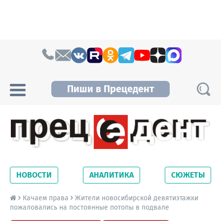
Skip to content
Пиши в Прецедент
Прецедент TV
Самые актуальные новости Новосибирска и
Новосибирской области. Читайте свежие
НОВОСТИ
АНАЛИТИКА
СЮЖЕТЫ
новости на сайте сетевого издания
Precedent.
Качаем права
Жители новосибирской девятиэтажки
пожаловались на постоянные потопы в подвале