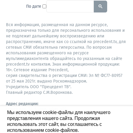
To search this site, enter a sear
По дате
Вся информация, размещенная на данном ресурсе,
предназначена только для персонального использования и
не подлежит дальнейшему воспроизведению или
распространению, иначе как со ссылкой на precedent.tv, для
сетевых СМИ обязательна гиперссылка. По вопросам
использования размещенного на ресурсе
мультимедиаконтента обращайтесь по указанным на сайте
precedent.tv контактам. Знак информационной продукции:
16+. Сетевое издание Precedent,
серия свидетельства о регистрации СМИ: Эл № ФС77-80957
от 25 мая 2021г. выдано Роскомнадзором.
Учредитель ООО "Прецедент ТВ".
Главный редактор С.М.Воронкова.
Адрес редакции:
Советская, 52, 4 этаж, офис 401
Мы используем cookie-файлы для наилучшего
630087,
представления нашего сайта. Продолжая
Новосибирск
8-960-779-12-96,
использовать этот сайт, вы соглашаетесь с
S.Voronkova@precedent.tv
использованием cookie-файлов.