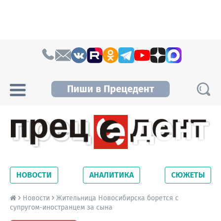
Skip to content
Пиши в Прецедент
Прецедент TV
Самые актуальные новости Новосибирска и
Новосибирской области. Читайте свежие
НОВОСТИ
АНАЛИТИКА
СЮЖЕТЫ
новости на сайте сетевого издания
Precedent.
Новости
Жительница Новосибирска борется с
супругом-иностранцем за сына