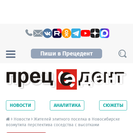
Skip to content
Пиши в Прецедент
Прецедент TV
Самые актуальные новости Новосибирска и
Новосибирской области. Читайте свежие
НОВОСТИ
АНАЛИТИКА
СЮЖЕТЫ
новости на сайте сетевого издания
Precedent.
Новости
Жителей элитного поселка в Новосибирске
возмутила перспектива соседства с высотками