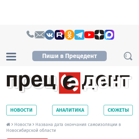
Skip to content
Пиши в Прецедент
Прецедент TV
Самые актуальные новости Новосибирска и
Новосибирской области. Читайте свежие
НОВОСТИ
АНАЛИТИКА
СЮЖЕТЫ
новости на сайте сетевого издания
Precedent.
Новости
Названа дата окончания самоизоляции в
Новосибирской области