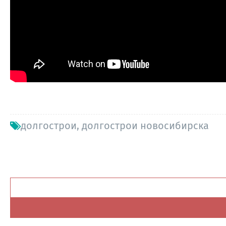
долгострои
,
долгострои новосибирска