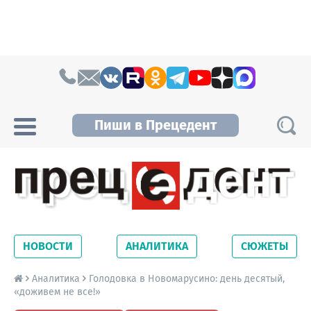
Skip to content
Пиши в Прецедент
Прецедент TV
Самые актуальные новости Новосибирска и
Новосибирской области. Читайте свежие
НОВОСТИ
АНАЛИТИКА
СЮЖЕТЫ
новости на сайте сетевого издания
Precedent.
Аналитика
Голодовка в Новомарусино: день десятый,
«доживем не все!»