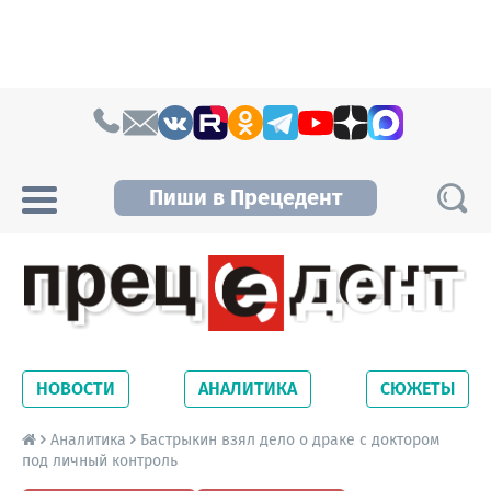
Skip to content
Пиши в Прецедент
Прецедент TV
Самые актуальные новости Новосибирска и
Новосибирской области. Читайте свежие
НОВОСТИ
АНАЛИТИКА
СЮЖЕТЫ
новости на сайте сетевого издания
Precedent.
Аналитика
Бастрыкин взял дело о драке с доктором
под личный контроль