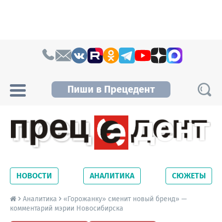
Skip to content
Пиши в Прецедент
Прецедент TV
Самые актуальные новости Новосибирска и
Новосибирской области. Читайте свежие
НОВОСТИ
АНАЛИТИКА
СЮЖЕТЫ
новости на сайте сетевого издания
Precedent.
Аналитика
«Горожанку» сменит новый бренд» —
комментарий мэрии Новосибирска