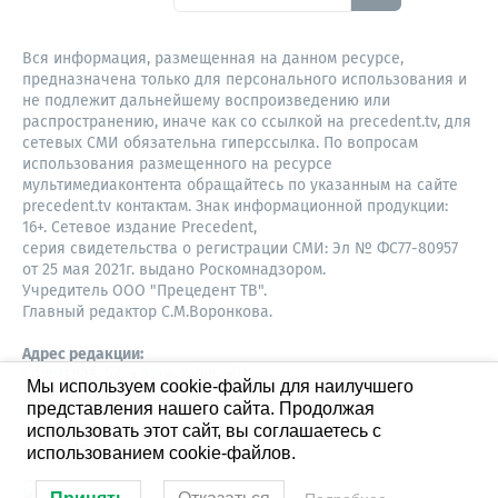
Вся информация, размещенная на данном ресурсе,
предназначена только для персонального использования и
не подлежит дальнейшему воспроизведению или
распространению, иначе как со ссылкой на precedent.tv, для
сетевых СМИ обязательна гиперссылка. По вопросам
использования размещенного на ресурсе
мультимедиаконтента обращайтесь по указанным на сайте
precedent.tv контактам. Знак информационной продукции:
16+. Сетевое издание Precedent,
серия свидетельства о регистрации СМИ: Эл № ФС77-80957
от 25 мая 2021г. выдано Роскомнадзором.
Учредитель ООО "Прецедент ТВ".
Главный редактор С.М.Воронкова.
Адрес редакции:
Советская, 52, 4 этаж, офис 401
Мы используем cookie-файлы для наилучшего
630087,
представления нашего сайта. Продолжая
Новосибирск
8-960-779-12-96,
использовать этот сайт, вы соглашаетесь с
S.Voronkova@precedent.tv
использованием cookie-файлов.