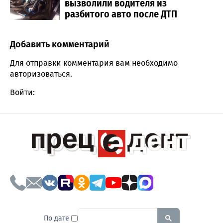
вызволили водителя из
разбитого авто после ДТП
Добавить комментарий
Comment section
Для отправки комментария вам необходимо
авторизоваться
.
Войти:
To search this site, enter a sear
По дате