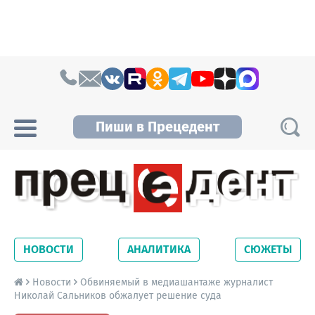
Skip to content
Пиши в Прецедент
Прецедент TV
Самые актуальные новости Новосибирска и
Новосибирской области. Читайте свежие
НОВОСТИ
АНАЛИТИКА
СЮЖЕТЫ
новости на сайте сетевого издания
Precedent.
Новости
Обвиняемый в медиашантаже журналист
Николай Сальников обжалует решение суда