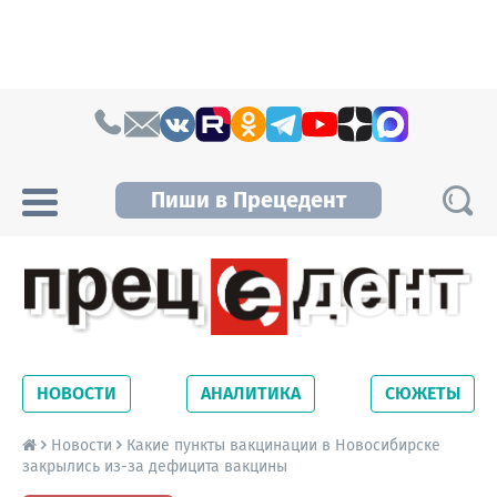
Skip to content
Пиши в Прецедент
Прецедент TV
Самые актуальные новости Новосибирска и
Новосибирской области. Читайте свежие
НОВОСТИ
АНАЛИТИКА
СЮЖЕТЫ
новости на сайте сетевого издания
Precedent.
Новости
Какие пункты вакцинации в Новосибирске
закрылись из-за дефицита вакцины