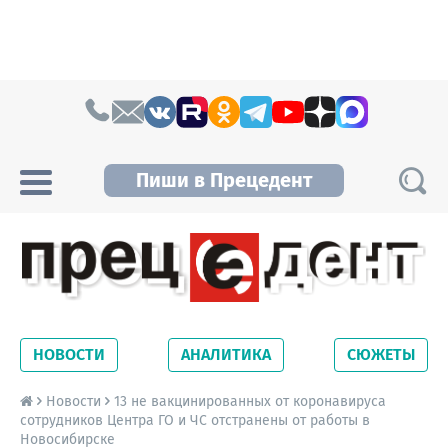
Skip to content
Пиши в Прецедент
Прецедент TV
Самые актуальные новости Новосибирска и
Новосибирской области. Читайте свежие
НОВОСТИ
АНАЛИТИКА
СЮЖЕТЫ
новости на сайте сетевого издания
Precedent.
Новости
13 не вакцинированных от коронавируса
сотрудников Центра ГО и ЧС отстранены от работы в
Новосибирске