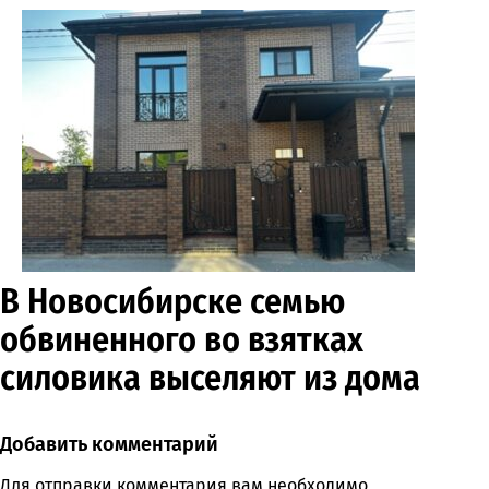
В Новосибирске семью
обвиненного во взятках
силовика выселяют из дома
Добавить комментарий
Comment section
Для отправки комментария вам необходимо