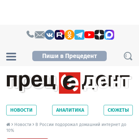
Skip to content
Пиши в Прецедент
Прецедент TV
Самые актуальные новости Новосибирска и
Новосибирской области. Читайте свежие
НОВОСТИ
АНАЛИТИКА
СЮЖЕТЫ
новости на сайте сетевого издания
Precedent.
Новости
В России подорожал домашний интернет до
10%