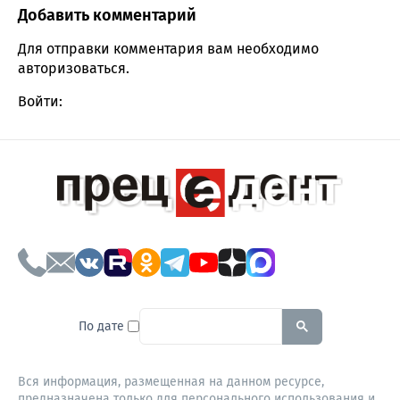
Добавить комментарий
Comment section
Для отправки комментария вам необходимо
авторизоваться
.
Войти:
To search this site, enter a sear
По дате
Вся информация, размещенная на данном ресурсе,
предназначена только для персонального использования и