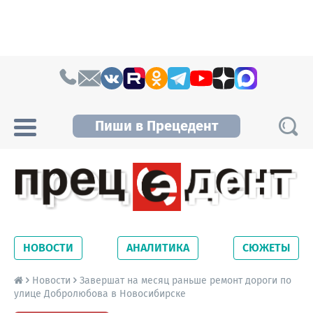
Skip to content
Пиши в Прецедент
Прецедент TV
Самые актуальные новости Новосибирска и
Новосибирской области. Читайте свежие
НОВОСТИ
АНАЛИТИКА
СЮЖЕТЫ
новости на сайте сетевого издания
Precedent.
Новости
Завершат на месяц раньше ремонт дороги по
улице Добролюбова в Новосибирске