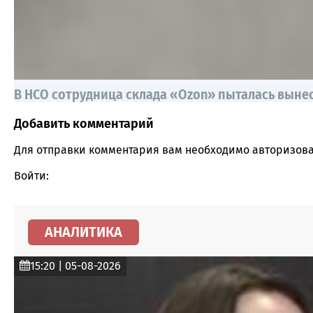
В НСО сотрудница склада «Ozon» пыталась выне
Добавить комментарий
Comment section
Для отправки комментария вам необходимо
авторизова
Войти:
АНАЛИТИКА
15:20 | 05-08-2026