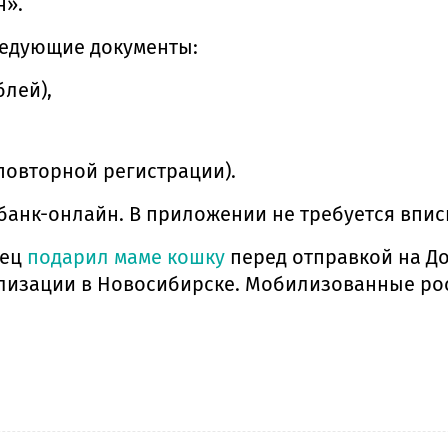
н».
ледующие документы:
лей),
повторной регистрации).
анк-онлайн. В приложении не требуется вписы
рец
подарил маме кошку
перед отправкой на Д
лизации в Новосибирске. Мобилизованные ро