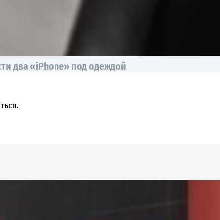
сти два «iPhone» под одеждой
ться
.