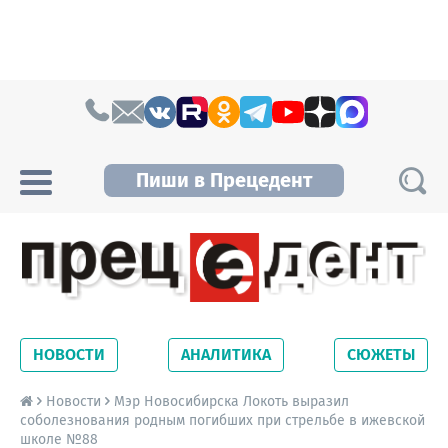
Skip to content
Пиши в Прецедент
Прецедент TV
Самые актуальные новости Новосибирска и
Новосибирской области. Читайте свежие
НОВОСТИ
АНАЛИТИКА
СЮЖЕТЫ
новости на сайте сетевого издания
Precedent.
Новости
Мэр Новосибирска Локоть выразил
соболезнования родным погибших при стрельбе в ижевской
школе №88