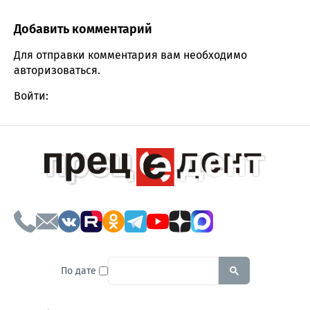
Добавить комментарий
Comment section
Для отправки комментария вам необходимо
авторизоваться
.
Войти:
To search this site, enter a sear
По дате