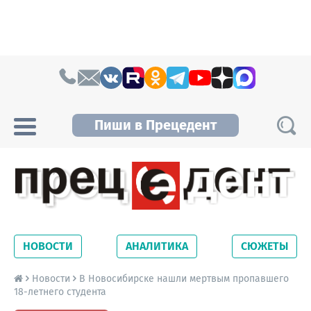
Skip to content
Пиши в Прецедент
Прецедент TV
Самые актуальные новости Новосибирска и
Новосибирской области. Читайте свежие
НОВОСТИ
АНАЛИТИКА
СЮЖЕТЫ
новости на сайте сетевого издания
Precedent.
Новости
В Новосибирске нашли мертвым пропавшего
18-летнего студента