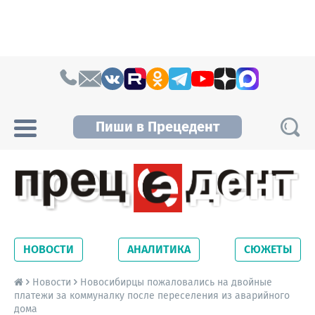
Skip to content
Пиши в Прецедент
Прецедент TV
Самые актуальные новости Новосибирска и
Новосибирской области. Читайте свежие
НОВОСТИ
АНАЛИТИКА
СЮЖЕТЫ
новости на сайте сетевого издания
Precedent.
Новости
Новосибирцы пожаловались на двойные
платежи за коммуналку после переселения из аварийного
дома