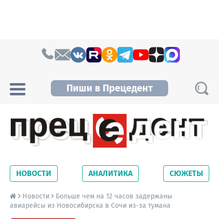
Skip to content
Пиши в Прецедент
Прецедент TV
Самые актуальные новости Новосибирска и
Новосибирской области. Читайте свежие
НОВОСТИ
АНАЛИТИКА
СЮЖЕТЫ
новости на сайте сетевого издания
Precedent.
Новости
Больше чем на 12 часов задержаны
авиарейсы из Новосибирска в Сочи из-за тумана