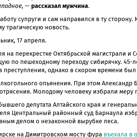
еладное
, —
рассказал мужчина
.
работу супруги и сам направился в ту сторону.
у трагическую новость.
ник, 17 апреля.
ля на перекрестке Октябрьской магистрали и 
щую по пешеходному переходу сибирячку. 45-л
а преступления, однако в скором времени был
алкогольного опьянения. При этом Александр 
 потрясения. Молодому человеку избрали меру
 бывшего депутата Алтайского края и генерал
еля Центральный районный суд Барнаула избр
овным делом о незаконной вырубке леса.
ирске на Димитровском мосту фура
въехала в 