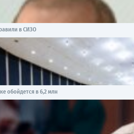
равили в СИЗО
е обойдется в 6,2 млн