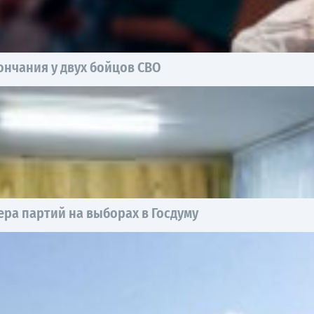
нчания у двух бойцов СВО
ра партий на выборах в Госдуму